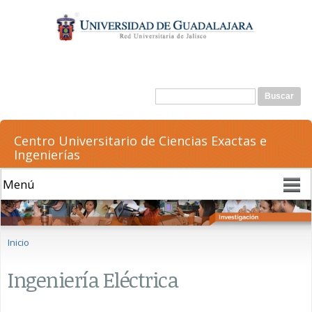
Pasar al
contenido
principal
Formulario de búsqueda
Buscar
Centro Universitario de Ciencias Exactas e
Ingenierías
Se encuentra usted aquí
Inicio
Ingeniería Eléctrica