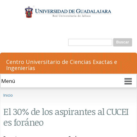
Pasar al
contenido
principal
Formulario de búsqueda
Buscar
Centro Universitario de Ciencias Exactas e
Ingenierías
Se encuentra usted aquí
Inicio
El 30% de los aspirantes al CUCEI
es foráneo