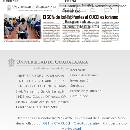
Recorte:
Fecha:
Domingo 13 de Noviembre de 2022
Fuente:
MURAL
Responsable:
Unidad de Difusión
Acerca de
Oferta Académica
UNIVERSIDAD DE GUADALAJARA
Investigación
CENTRO UNIVERSITARIO DE
Servicios
CIENCIAS EXACTAS E INGENIERÍAS
Extensión y Difusión
Blvd. Marcelino García Barragán
Comunidad
#1421, esq Calzada Olímpica, C.P.
44430, Guadalajara, Jalisco, México.
Teléfono: +52 33 1378 5900.
Derechos reservados ©1997 - 2026. Universidad de Guadalajara. Sitio
desarrollado por
CGTI
y
CTA CUCEI
|
Créditos de sitio
|
Políticas de uso
y privacidad