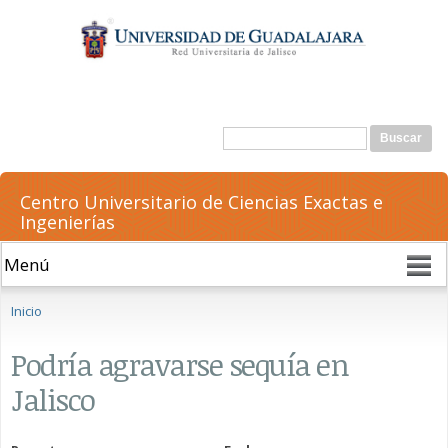
Pasar al
contenido
principal
Formulario de búsqueda
Buscar
Centro Universitario de Ciencias Exactas e
Ingenierías
Se encuentra usted aquí
Inicio
Podría agravarse sequía en
Jalisco