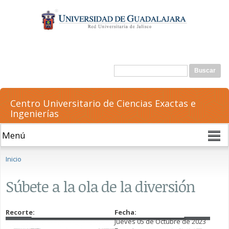
Pasar al
contenido
principal
Formulario de búsqueda
Buscar
Centro Universitario de Ciencias Exactas e
Ingenierías
Se encuentra usted aquí
Inicio
Súbete a la ola de la diversión
Recorte:
Fecha:
Jueves 05 de Octubre de 2023