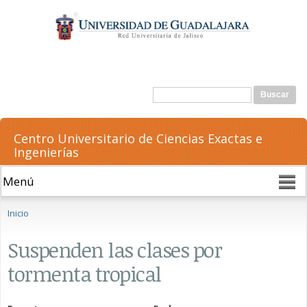
Pasar al
contenido
principal
Formulario de búsqueda
Buscar
Centro Universitario de Ciencias Exactas e
Ingenierías
Se encuentra usted aquí
Inicio
Suspenden las clases por
tormenta tropical