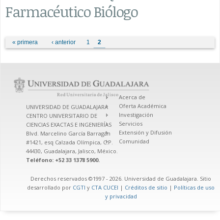
Farmacéutico Biólogo
Páginas
« primera
‹ anterior
1
2
Acerca de
Oferta Académica
UNIVERSIDAD DE GUADALAJARA
Investigación
CENTRO UNIVERSITARIO DE
Servicios
CIENCIAS EXACTAS E INGENIERÍAS
Extensión y Difusión
Blvd. Marcelino García Barragán
Comunidad
#1421, esq Calzada Olímpica, C.P.
44430, Guadalajara, Jalisco, México.
Teléfono: +52 33 1378 5900.
Derechos reservados ©1997 - 2026. Universidad de Guadalajara. Sitio
desarrollado por
CGTI
y
CTA CUCEI
|
Créditos de sitio
|
Políticas de uso
y privacidad