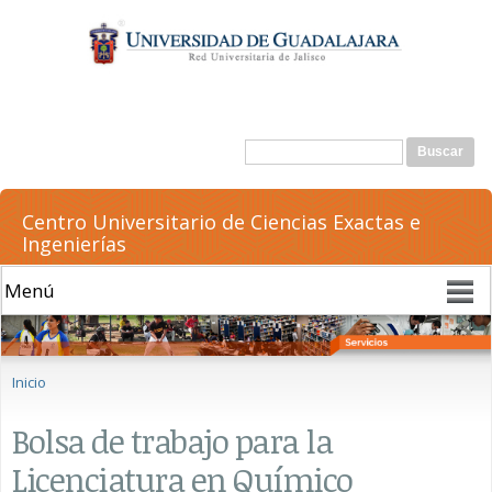
Pasar al
contenido
principal
Formulario de búsqueda
Buscar
Centro Universitario de Ciencias Exactas e
Ingenierías
Se encuentra usted aquí
Inicio
Bolsa de trabajo para la
Licenciatura en Químico