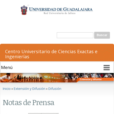
Pasar al
contenido
principal
Formulario de búsqueda
Buscar
Centro Universitario de Ciencias Exactas e
Ingenierías
Se encuentra usted aquí
Inicio
»
Extensión y Difusión
»
Difusión
Notas de Prensa