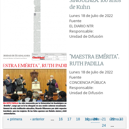
de Kuhn
Lunes 18 de Julio de 2022
Fuente
EL DIARIO NTR
Responsable:
Unidad de Difusión
"MAESTRA EMÉRITA".
RUTH PADILLA
Lunes 18 de Julio de 2022
Fuente
CONCIENCIA PÚBLICA
Responsable:
Unidad de Difusión
Páginas
« primera
‹ anterior
…
16
17
18
19
siguiente ›
20
21
última »
22
23
24
…