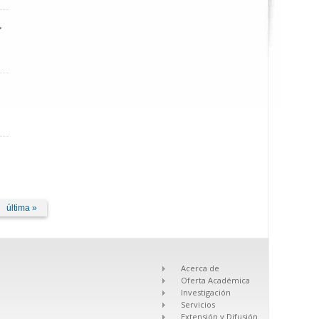
Electroquímicas
última »
Acerca de
Oferta Académica
Investigación
Servicios
Extensión y Difusión