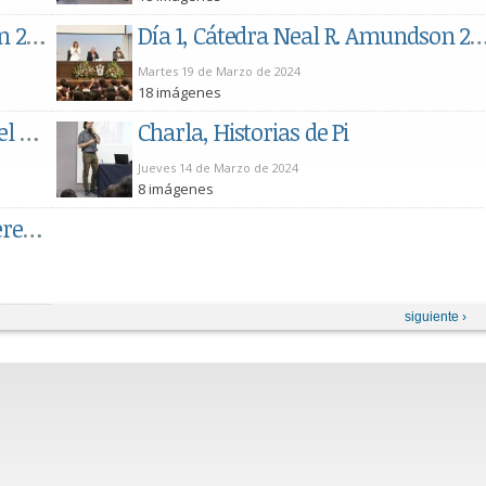
Día 2, Cátedra Neal R. Amundson 2024, Mesa de Diálogo sobre Sostenibilidad y Economía Circular
Día 1, Cátedra Neal R. Amundson 2024, Tecnologías 
Martes 19 de Marzo de 2024
18 imágenes
Mesa de Diálogo, Las Mujeres y el Mundo de la Ingeniería
Charla, Historias de Pi
Jueves 14 de Marzo de 2024
8 imágenes
Feria de Ciencias, Semana del Cerebro CUCEI 2024
siguiente ›