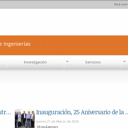
Red univ
Pasar al
contenido
principal
e Ingenierías
Investigación
Servicios
Clausura, 25 aniversario de nuestra Maestría en Ciencias en Hidrometeorología
Inauguración, 25 Aniversario de la Maes
Jueves 21 de Marzo de 2024
18 imágenes