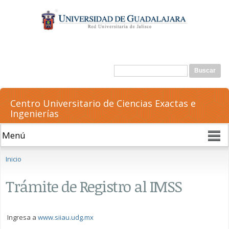
Pasar al
contenido
principal
Formulario de búsqueda
Buscar
Centro Universitario de Ciencias Exactas e
Ingenierías
Se encuentra usted aquí
Inicio
Trámite de Registro al IMSS
Ingresa a
www.siiau.udg.mx