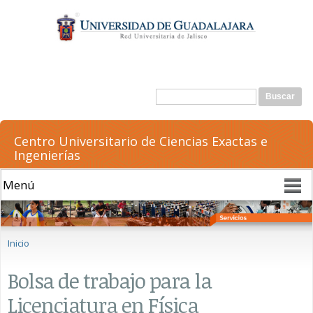
Pasar al
contenido
principal
Formulario de búsqueda
Buscar
Centro Universitario de Ciencias Exactas e
Ingenierías
Se encuentra usted aquí
Inicio
Bolsa de trabajo para la
Licenciatura en Física