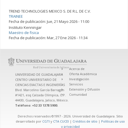
TREND TECHNOLOGIES MEXICO S. DE R.L. DE C.V.
TRAINEE
Fecha de publicación:
Jue, 21 Mayo 2026 - 11:00
Instituto Kenningar
Maestro de fisica
Fecha de publicación:
Mar, 27 Ene 2026 - 11:34
Acerca de
Oferta Académica
UNIVERSIDAD DE GUADALAJARA
Investigación
CENTRO UNIVERSITARIO DE
Servicios
CIENCIAS EXACTAS E INGENIERÍAS
Extensión y Difusión
Blvd. Marcelino García Barragán
Comunidad
#1421, esq Calzada Olímpica, C.P.
44430, Guadalajara, Jalisco, México.
Teléfono: +52 33 1378 5900.
Derechos reservados ©1997 - 2026. Universidad de Guadalajara. Sitio
desarrollado por
CGTI
y
CTA CUCEI
|
Créditos de sitio
|
Políticas de uso
y privacidad