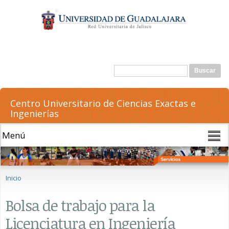
Pasar al
contenido
principal
Formulario de búsqueda
Buscar
Centro Universitario de Ciencias Exactas e
Ingenierías
Se encuentra usted aquí
Inicio
Bolsa de trabajo para la
Licenciatura en Ingeniería