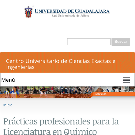
Pasar al
contenido
principal
Formulario de búsqueda
Buscar
Centro Universitario de Ciencias Exactas e
Ingenierías
Se encuentra usted aquí
Inicio
Prácticas profesionales para la
Licenciatura en Químico