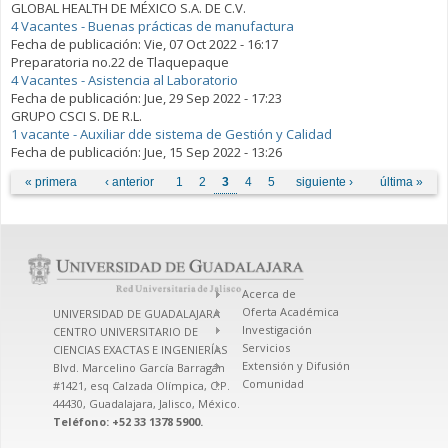
GLOBAL HEALTH DE MÉXICO S.A. DE C.V.
4 Vacantes - Buenas prácticas de manufactura
Fecha de publicación:
Vie, 07 Oct 2022 - 16:17
Preparatoria no.22 de Tlaquepaque
4 Vacantes - Asistencia al Laboratorio
Fecha de publicación:
Jue, 29 Sep 2022 - 17:23
GRUPO CSCI S. DE R.L.
1 vacante - Auxiliar dde sistema de Gestión y Calidad
Fecha de publicación:
Jue, 15 Sep 2022 - 13:26
Páginas
« primera
‹ anterior
1
2
3
4
5
siguiente ›
última »
Acerca de
Oferta Académica
UNIVERSIDAD DE GUADALAJARA
Investigación
CENTRO UNIVERSITARIO DE
Servicios
CIENCIAS EXACTAS E INGENIERÍAS
Extensión y Difusión
Blvd. Marcelino García Barragán
Comunidad
#1421, esq Calzada Olímpica, C.P.
44430, Guadalajara, Jalisco, México.
Teléfono: +52 33 1378 5900.