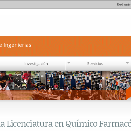
Red univ
Pasar al
contenido
principal
e Ingenierías
Investigación
Servicios
 la Licenciatura en Químico Farmacé