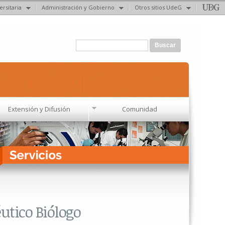
ersitaria
Administración y Gobierno
Otros sitios UdeG
Formulario de búsqueda
Buscar
Extensión y Difusión
Comunidad
utico Biólogo