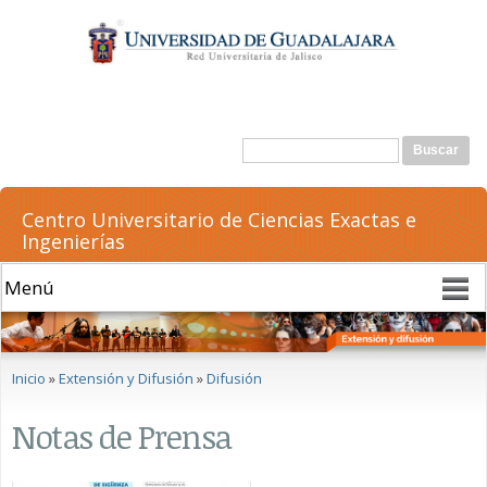
Pasar al
contenido
principal
Formulario de búsqueda
Buscar
Centro Universitario de Ciencias Exactas e
Ingenierías
Se encuentra usted aquí
Inicio
»
Extensión y Difusión
»
Difusión
Notas de Prensa