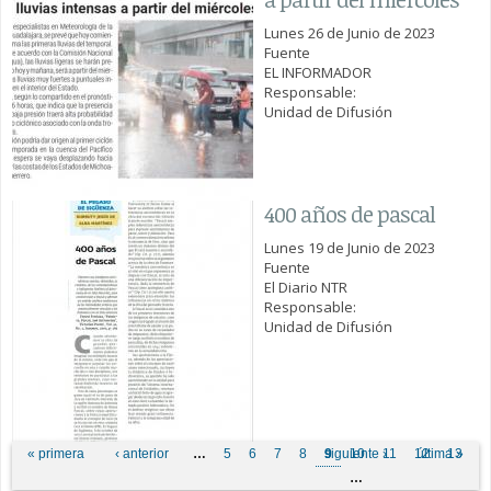
Lunes 26 de Junio de 2023
Fuente
EL INFORMADOR
Responsable:
Unidad de Difusión
400 años de pascal
Lunes 19 de Junio de 2023
Fuente
El Diario NTR
Responsable:
Unidad de Difusión
Páginas
« primera
‹ anterior
…
5
6
7
8
9
siguiente ›
10
11
12
última »
13
…