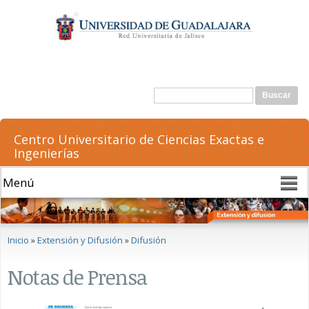
Pasar al
contenido
principal
Formulario de búsqueda
Buscar
Centro Universitario de Ciencias Exactas e
Ingenierías
Se encuentra usted aquí
Inicio
»
Extensión y Difusión
»
Difusión
Notas de Prensa