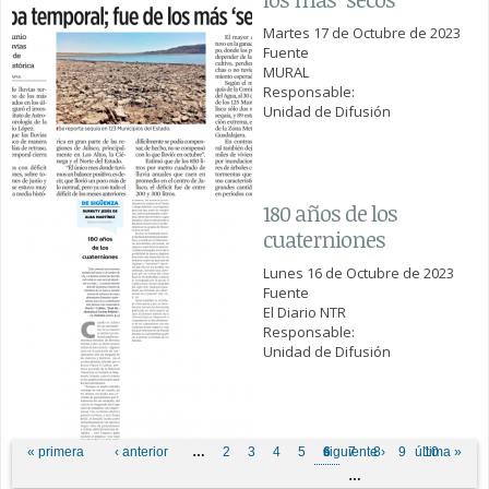
Martes 17 de Octubre de 2023
Fuente
MURAL
Responsable:
Unidad de Difusión
180 años de los
cuaterniones
Lunes 16 de Octubre de 2023
Fuente
El Diario NTR
Responsable:
Unidad de Difusión
Páginas
« primera
‹ anterior
…
2
3
4
5
6
siguiente ›
7
8
9
última »
10
…