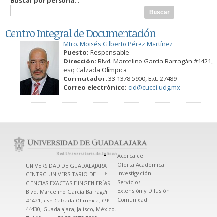
Buscar por persona...
Centro Integral de Documentación
Mtro. Moisés Gilberto Pérez Martínez
Puesto:
Responsable
Dirección:
Blvd. Marcelino García Barragán #1421,
esq Calzada Olímpica
Conmutador:
33 1378 5900, Ext: 27489
Correo electrónico:
cid@cucei.udg.mx
Acerca de
Oferta Académica
UNIVERSIDAD DE GUADALAJARA
Investigación
CENTRO UNIVERSITARIO DE
Servicios
CIENCIAS EXACTAS E INGENIERÍAS
Extensión y Difusión
Blvd. Marcelino García Barragán
Comunidad
#1421, esq Calzada Olímpica, C.P.
44430, Guadalajara, Jalisco, México.