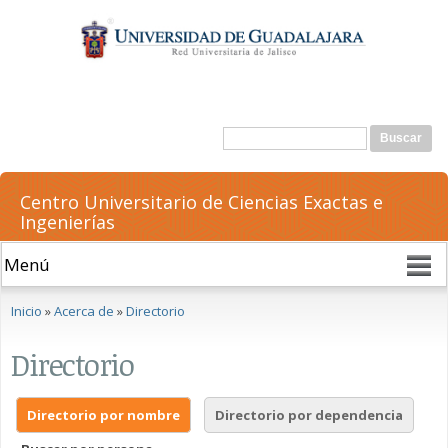
Pasar al
contenido
principal
Formulario de búsqueda
Buscar
Centro Universitario de Ciencias Exactas e
Ingenierías
Se encuentra usted aquí
Inicio
»
Acerca de
»
Directorio
Directorio
Directorio por nombre
Directorio por dependencia