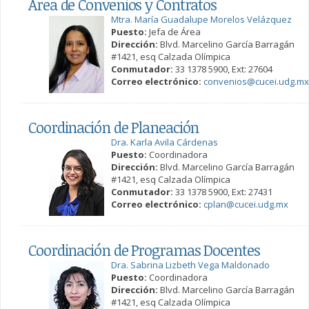
Área de Convenios y Contratos
Mtra. María Guadalupe Morelos Velázquez
Puesto:
Jefa de Área
Dirección:
Blvd. Marcelino García Barragán
#1421, esq Calzada Olímpica
Conmutador:
33 1378 5900, Ext: 27604
Correo electrónico:
convenios@cucei.udg.mx
Coordinación de Planeación
Dra. Karla Avila Cárdenas
Puesto:
Coordinadora
Dirección:
Blvd. Marcelino García Barragán
#1421, esq Calzada Olímpica
Conmutador:
33 1378 5900, Ext: 27431
Correo electrónico:
cplan@cucei.udg.mx
Coordinación de Programas Docentes
Dra. Sabrina Lizbeth Vega Maldonado
Puesto:
Coordinadora
Dirección:
Blvd. Marcelino García Barragán
#1421, esq Calzada Olímpica