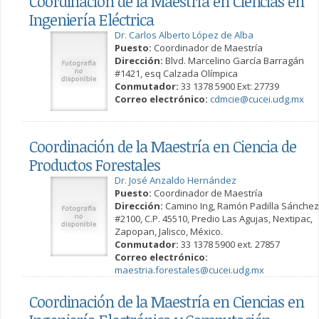
Coordinación de la Maestría en Ciencias en
Ingeniería Eléctrica
Dr. Carlos Alberto López de Alba
Puesto:
Coordinador de Maestría
Dirección:
Blvd. Marcelino García Barragán
#1421, esq Calzada Olímpica
Conmutador:
33 1378 5900 Ext: 27739
Correo electrónico:
cdmcie@cucei.udg.mx
Coordinación de la Maestría en Ciencia de
Productos Forestales
Dr. José Anzaldo Hernández
Puesto:
Coordinador de Maestría
Dirección:
Camino Ing, Ramón Padilla Sánchez
#2100, C.P. 45510, Predio Las Agujas, Nextipac,
Zapopan, Jalisco, México.
Conmutador:
33 1378 5900 ext. 27857
Correo electrónico:
maestria.forestales@cucei.udg.mx
Coordinación de la Maestría en Ciencias en