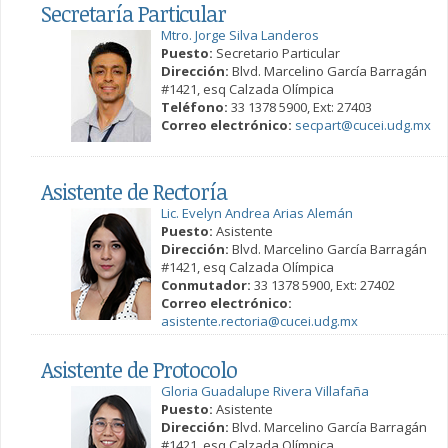
Secretaría Particular
Mtro. Jorge Silva Landeros
Puesto:
Secretario Particular
Dirección:
Blvd. Marcelino García Barragán
#1421, esq Calzada Olímpica
Teléfono:
33 1378 5900, Ext: 27403
Correo electrónico:
secpart@cucei.udg.mx
Asistente de Rectoría
Lic. Evelyn Andrea Arias Alemán
Puesto:
Asistente
Dirección:
Blvd. Marcelino García Barragán
#1421, esq Calzada Olímpica
Conmutador:
33 1378 5900, Ext: 27402
Correo electrónico:
asistente.rectoria@cucei.udg.mx
Asistente de Protocolo
Gloria Guadalupe Rivera Villafaña
Puesto:
Asistente
Dirección:
Blvd. Marcelino García Barragán
#1421, esq Calzada Olímpica