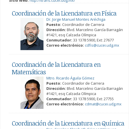
Sitio Web:
http://itrans.cucei.udg.mx/
Coordinación de la Licenciatura en Física
Dr. Jorge Manuel Montes Aréchiga
Puesto:
Coordinador de Carrera
Dirección:
Blvd. Marcelino García Barragán
#1421, esq Calzada Olímpica
Conmutador:
33 1378 5900, Ext: 27677
Correo electrónico:
cdfis@cucei.udg.mx
Coordinación de la Licenciatura en
Matemáticas
Mtro. Ricardo Águila Gómez
Puesto:
Coordinador de Carrera
Dirección:
Blvd. Marcelino García Barragán
#1421, esq Calzada Olímpica
Conmutador:
33 1378 5900, Ext: 27755
Correo electrónico:
cdmat@cucei.udg.mx
Coordinación de la Licenciatura en Química