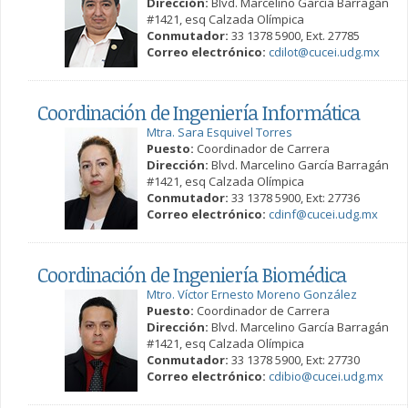
Dirección:
Blvd. Marcelino García Barragán
#1421, esq Calzada Olímpica
Conmutador:
33 1378 5900, Ext. 27785
Correo electrónico:
cdilot@cucei.udg.mx
Coordinación de Ingeniería Informática
Mtra. Sara Esquivel Torres
Puesto:
Coordinador de Carrera
Dirección:
Blvd. Marcelino García Barragán
#1421, esq Calzada Olímpica
Conmutador:
33 1378 5900, Ext: 27736
Correo electrónico:
cdinf@cucei.udg.mx
Coordinación de Ingeniería Biomédica
Mtro. Víctor Ernesto Moreno González
Puesto:
Coordinador de Carrera
Dirección:
Blvd. Marcelino García Barragán
#1421, esq Calzada Olímpica
Conmutador:
33 1378 5900, Ext: 27730
Correo electrónico:
cdibio@cucei.udg.mx