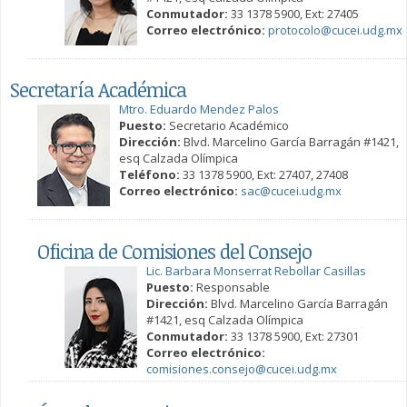
Conmutador:
33 1378 5900, Ext: 27405
Correo electrónico:
protocolo@cucei.udg.mx
Secretaría Académica
Mtro. Eduardo Mendez Palos
Puesto:
Secretario Académico
Dirección:
Blvd. Marcelino García Barragán #1421,
esq Calzada Olímpica
Teléfono:
33 1378 5900, Ext: 27407, 27408
Correo electrónico:
sac@cucei.udg.mx
Oficina de Comisiones del Consejo
Lic. Barbara Monserrat Rebollar Casillas
Puesto:
Responsable
Dirección:
Blvd. Marcelino García Barragán
#1421, esq Calzada Olímpica
Conmutador:
33 1378 5900, Ext: 27301
Correo electrónico:
comisiones.consejo@cucei.udg.mx