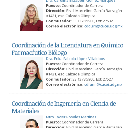
Dra. Carolina Elizabeth Gómez Márquez
Puesto:
Coordinador de Carrera
Dirección:
Blvd. Marcelino García Barragán
#1421, esq Calzada Olímpica
Conmutador:
33 1378 5900, Ext: 27532
Correo electrónico:
cdquim@cucei.udg.mx
Coordinación de la Licenciatura en Químico
Farmacéutico Biólogo
Dra. Erika Fabiola López Villalobos
Puesto:
Coordinador de Carrera
Dirección:
Blvd. Marcelino García Barragán
#1421, esq Calzada Olímpica
Conmutador:
33 1378 5900, Ext: 27527
Correo electrónico:
cdfarm@cucei.udg.mx
Coordinación de Ingeniería en Ciencia de
Materiales
Mtro. Javier Rosales Martínez
Puesto:
Coordinador de Carrera
Dirección:
Blvd. Marcelino García Barragán