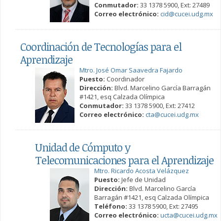
Conmutador:
33 1378 5900, Ext: 27489
Correo electrónico:
cid@cucei.udg.mx
Coordinación de Tecnologías para el
Aprendizaje
Mtro. José Omar Saavedra Fajardo
Puesto:
Coordinador
Dirección:
Blvd. Marcelino García Barragán
#1421, esq Calzada Olímpica
Conmutador:
33 1378 5900, Ext: 27412
Correo electrónico:
cta@cucei.udg.mx
Unidad de Cómputo y
Telecomunicaciones para el Aprendizaje
Mtro. Ricardo Acosta Velázquez
Puesto:
Jefe de Unidad
Dirección:
Blvd. Marcelino García
Barragán #1421, esq Calzada Olímpica
Teléfono:
33 1378 5900, Ext: 27495
Correo electrónico:
ucta@cucei.udg.mx