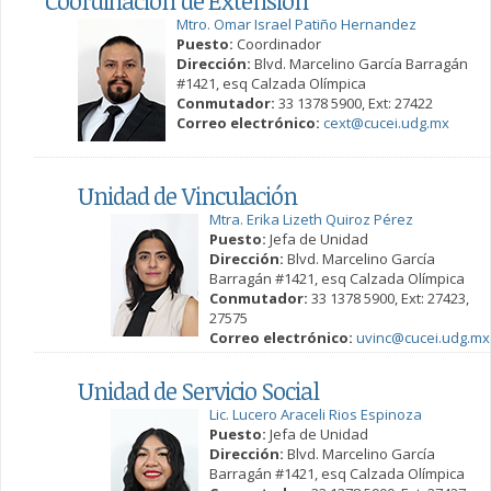
Coordinación de Extensión
Mtro. Omar Israel Patiño Hernandez
Puesto:
Coordinador
Dirección:
Blvd. Marcelino García Barragán
#1421, esq Calzada Olímpica
Conmutador:
33 1378 5900, Ext: 27422
Correo electrónico:
cext@cucei.udg.mx
Unidad de Vinculación
Mtra. Erika Lizeth Quiroz Pérez
Puesto:
Jefa de Unidad
Dirección:
Blvd. Marcelino García
Barragán #1421, esq Calzada Olímpica
Conmutador:
33 1378 5900, Ext: 27423,
27575
Correo electrónico:
uvinc@cucei.udg.mx
Unidad de Servicio Social
Lic. Lucero Araceli Rios Espinoza
Puesto:
Jefa de Unidad
Dirección:
Blvd. Marcelino García
Barragán #1421, esq Calzada Olímpica