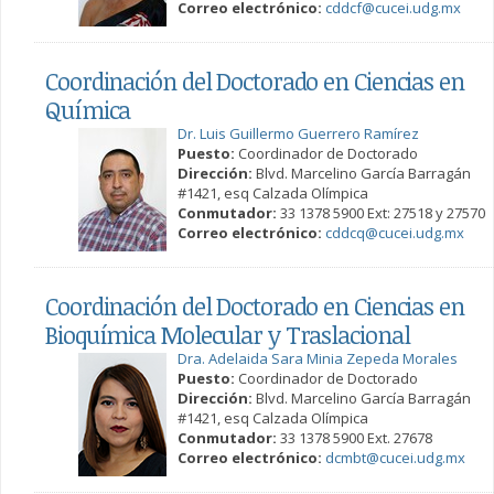
Correo electrónico:
cddcf@cucei.udg.mx
Coordinación del Doctorado en Ciencias en
Química
Dr. Luis Guillermo Guerrero Ramírez
Puesto:
Coordinador de Doctorado
Dirección:
Blvd. Marcelino García Barragán
#1421, esq Calzada Olímpica
Conmutador:
33 1378 5900 Ext: 27518 y 27570
Correo electrónico:
cddcq@cucei.udg.mx
Coordinación del Doctorado en Ciencias en
Bioquímica Molecular y Traslacional
Dra. Adelaida Sara Minia Zepeda Morales
Puesto:
Coordinador de Doctorado
Dirección:
Blvd. Marcelino García Barragán
#1421, esq Calzada Olímpica
Conmutador:
33 1378 5900 Ext. 27678
Correo electrónico:
dcmbt@cucei.udg.mx