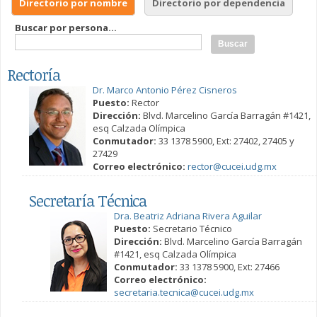
Directorio por nombre
Directorio por dependencia
Buscar por persona...
Rectoría
Dr. Marco Antonio Pérez Cisneros
Puesto:
Rector
Dirección:
Blvd. Marcelino García Barragán #1421,
esq Calzada Olímpica
Conmutador:
33 1378 5900, Ext: 27402, 27405 y
27429
Correo electrónico:
rector@cucei.udg.mx
Secretaría Técnica
Dra. Beatriz Adriana Rivera Aguilar
Puesto:
Secretario Técnico
Dirección:
Blvd. Marcelino García Barragán
#1421, esq Calzada Olímpica
Conmutador:
33 1378 5900, Ext: 27466
Correo electrónico:
secretaria.tecnica@cucei.udg.mx