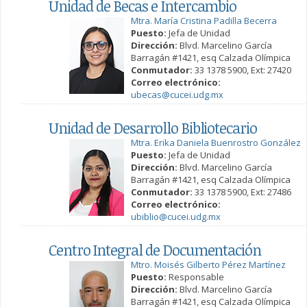
Unidad de Becas e Intercambio
Mtra. María Cristina Padilla Becerra
Puesto:
Jefa de Unidad
Dirección:
Blvd. Marcelino García
Barragán #1421, esq Calzada Olímpica
Conmutador:
33 1378 5900, Ext: 27420
Correo electrónico:
ubecas@cucei.udg.mx
Unidad de Desarrollo Bibliotecario
Mtra. Erika Daniela Buenrostro González
Puesto:
Jefa de Unidad
Dirección:
Blvd. Marcelino García
Barragán #1421, esq Calzada Olímpica
Conmutador:
33 1378 5900, Ext: 27486
Correo electrónico:
ubiblio@cucei.udg.mx
Centro Integral de Documentación
Mtro. Moisés Gilberto Pérez Martínez
Puesto:
Responsable
Dirección:
Blvd. Marcelino García
Barragán #1421, esq Calzada Olímpica