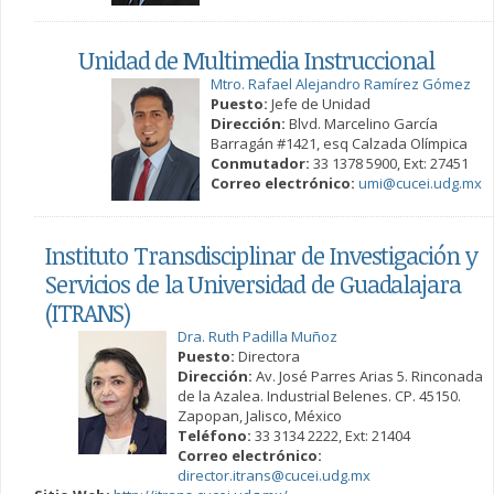
Unidad de Multimedia Instruccional
Mtro. Rafael Alejandro Ramírez Gómez
Puesto:
Jefe de Unidad
Dirección:
Blvd. Marcelino García
Barragán #1421, esq Calzada Olímpica
Conmutador:
33 1378 5900, Ext: 27451
Correo electrónico:
umi@cucei.udg.mx
Instituto Transdisciplinar de Investigación y
Servicios de la Universidad de Guadalajara
(ITRANS)
Dra. Ruth Padilla Muñoz
Puesto:
Directora
Dirección:
Av. José Parres Arias 5. Rinconada
de la Azalea. Industrial Belenes. CP. 45150.
Zapopan, Jalisco, México
Teléfono:
33 3134 2222, Ext: 21404
Correo electrónico:
director.itrans@cucei.udg.mx