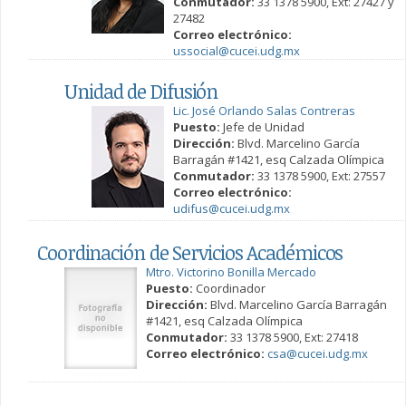
Conmutador:
33 1378 5900, Ext: 27427 y
27482
Correo electrónico:
ussocial@cucei.udg.mx
Unidad de Difusión
Lic. José Orlando Salas Contreras
Puesto:
Jefe de Unidad
Dirección:
Blvd. Marcelino García
Barragán #1421, esq Calzada Olímpica
Conmutador:
33 1378 5900, Ext: 27557
Correo electrónico:
udifus@cucei.udg.mx
Coordinación de Servicios Académicos
Mtro. Victorino Bonilla Mercado
Puesto:
Coordinador
Dirección:
Blvd. Marcelino García Barragán
#1421, esq Calzada Olímpica
Conmutador:
33 1378 5900, Ext: 27418
Correo electrónico:
csa@cucei.udg.mx