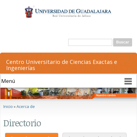
Pasar al
contenido
principal
Formulario de búsqueda
Buscar
Centro Universitario de Ciencias Exactas e
Ingenierías
Se encuentra usted aquí
Inicio
»
Acerca de
Directorio