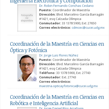
Ingeniería Electrónica y Computación
Dr. Robin Fernando Conchas Cedano
Puesto:
Coordinador de Maestría
Dirección:
Blvd. Marcelino García Barragán
#1421, esq Calzada Olímpica
Conmutador:
33 1378 5900, Ext: 27650
Correo electrónico:
cdmcec@cucei.udg.mx
Coordinación de la Maestría en Ciencias en
Óptica y Fotónica
Dr. Jorge Luis Flores Núñez
Puesto:
Coordinador de Maestría
Dirección:
Blvd. Marcelino García Barragán
#1421, esq Calzada Olímpica
Teléfono:
33 1378 5900, Ext. 27743
Conmutador:
Ext. 27743
Correo electrónico:
maestria.opticayfotonica@cucei.udg.mx
Coordinación de la Maestría en Ciencias en
Robótica e Inteligencia Artificial
Dr. Jorge Daniel Ríos Arrañaga