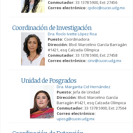
Conmutador:
33 1378 5900, Ext: 27456
Correo electrónico:
cpdoc@cucei.udg.mx
Coordinación de Investigación
Dra. Rocío Ivette López Roa
Puesto:
Coordinadora
Dirección:
Blvd. Marcelino García Barragán
#1421, esq Calzada Olímpica
Conmutador:
33 1378 5900, Ext: 27458
Correo electrónico:
cinv@cucei.udg.mx
Unidad de Posgrados
Dra. Margarita Cid Hernández
Puesto:
Jefa de Unidad
Dirección:
Blvd. Marcelino García
Barragán #1421, esq Calzada Olímpica
Conmutador:
33 1378 5900, Ext: 27564
Correo electrónico:
uposg@cucei.udg.mx