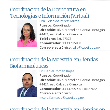
Coordinación de la Licenciatura en
Tecnologías e Información (Virtual)
Dra. Griselda Pérez Torres
Puesto:
Coordinador
Dirección:
Blvd. Marcelino García Barragán
#1421, esq Calzada Olímpica
Teléfono:
Ext. 27372
Conmutador:
33 1378 5900
Correo electrónico:
cdlti@cucei.udg.mx
Coordinación de la Maestría en Ciencias
Biofarmacéuticas
Dr. Daniel Román Rojas
Puesto:
Coordinador
Dirección:
Blvd. Marcelino García Barragán
#1421, esq Calzada Olímpica
Conmutador:
33 1378 5900, Ext: 27642
Correo electrónico:
mcbio.farmacia@cucei.udg.mx
Coordinación de la Maestría en Ciencias en