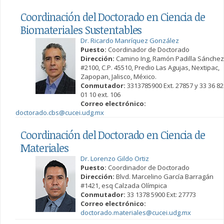
Coordinación del Doctorado en Ciencia de
Biomateriales Sustentables
Dr. Ricardo Manríquez González
Puesto:
Coordinador de Doctorado
Dirección:
Camino Ing, Ramón Padilla Sánchez
#2100, C.P. 45510, Predio Las Agujas, Nextipac,
Zapopan, Jalisco, México.
Conmutador:
3313785900 Ext. 27857 y 33 36 82
01 10 ext. 106
Correo electrónico:
doctorado.cbs@cucei.udg.mx
Coordinación del Doctorado en Ciencia de
Materiales
Dr. Lorenzo Gildo Ortiz
Puesto:
Coordinador de Doctorado
Dirección:
Blvd. Marcelino García Barragán
#1421, esq Calzada Olímpica
Conmutador:
33 1378 5900 Ext: 27773
Correo electrónico:
doctorado.materiales@cucei.udg.mx