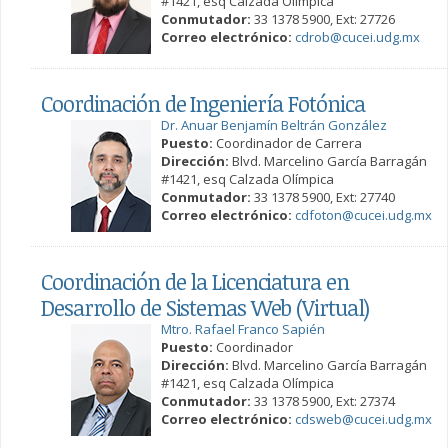
#1421, esq Calzada Olímpica
Conmutador:
33 1378 5900, Ext: 27726
Correo electrónico:
cdrob@cucei.udg.mx
Coordinación de Ingeniería Fotónica
Dr. Anuar Benjamín Beltrán González
Puesto:
Coordinador de Carrera
Dirección:
Blvd. Marcelino García Barragán
#1421, esq Calzada Olímpica
Conmutador:
33 1378 5900, Ext: 27740
Correo electrónico:
cdfoton@cucei.udg.mx
Coordinación de la Licenciatura en
Desarrollo de Sistemas Web (Virtual)
Mtro. Rafael Franco Sapién
Puesto:
Coordinador
Dirección:
Blvd. Marcelino García Barragán
#1421, esq Calzada Olímpica
Conmutador:
33 1378 5900, Ext: 27374
Correo electrónico:
cdsweb@cucei.udg.mx