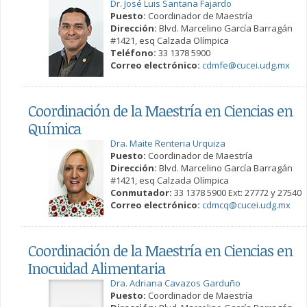
Dr. José Luis Santana Fajardo
Puesto:
Coordinador de Maestría
Dirección:
Blvd. Marcelino García Barragán
#1421, esq Calzada Olímpica
Teléfono:
33 1378 5900
Correo electrónico:
cdmfe@cucei.udg.mx
Coordinación de la Maestría en Ciencias en
Química
Dra. Maite Renteria Urquiza
Puesto:
Coordinador de Maestría
Dirección:
Blvd. Marcelino García Barragán
#1421, esq Calzada Olímpica
Conmutador:
33 1378 5900 Ext: 27772 y 27540
Correo electrónico:
cdmcq@cucei.udg.mx
Coordinación de la Maestría en Ciencias en
Inocuidad Alimentaria
Dra. Adriana Cavazos Garduño
Puesto:
Coordinador de Maestría