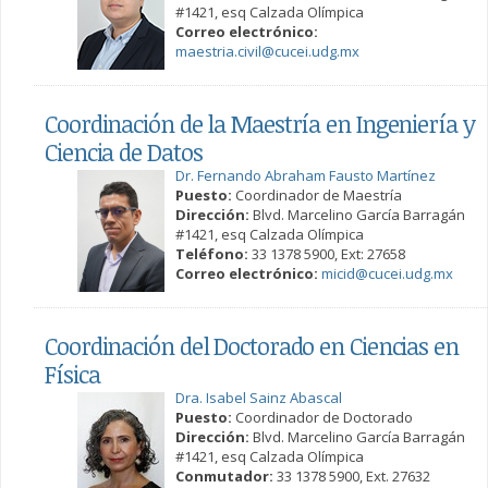
#1421, esq Calzada Olímpica
Correo electrónico:
maestria.civil@cucei.udg.mx
Coordinación de la Maestría en Ingeniería y
Ciencia de Datos
Dr. Fernando Abraham Fausto Martínez
Puesto:
Coordinador de Maestría
Dirección:
Blvd. Marcelino García Barragán
#1421, esq Calzada Olímpica
Teléfono:
33 1378 5900, Ext: 27658
Correo electrónico:
micid@cucei.udg.mx
Coordinación del Doctorado en Ciencias en
Física
Dra. Isabel Sainz Abascal
Puesto:
Coordinador de Doctorado
Dirección:
Blvd. Marcelino García Barragán
#1421, esq Calzada Olímpica
Conmutador:
33 1378 5900, Ext. 27632