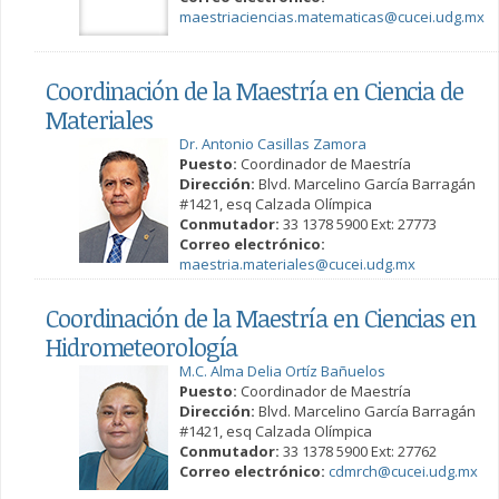
maestriaciencias.matematicas@cucei.udg.mx
Coordinación de la Maestría en Ciencia de
Materiales
Dr. Antonio Casillas Zamora
Puesto:
Coordinador de Maestría
Dirección:
Blvd. Marcelino García Barragán
#1421, esq Calzada Olímpica
Conmutador:
33 1378 5900 Ext: 27773
Correo electrónico:
maestria.materiales@cucei.udg.mx
Coordinación de la Maestría en Ciencias en
Hidrometeorología
M.C. Alma Delia Ortíz Bañuelos
Puesto:
Coordinador de Maestría
Dirección:
Blvd. Marcelino García Barragán
#1421, esq Calzada Olímpica
Conmutador:
33 1378 5900 Ext: 27762
Correo electrónico:
cdmrch@cucei.udg.mx