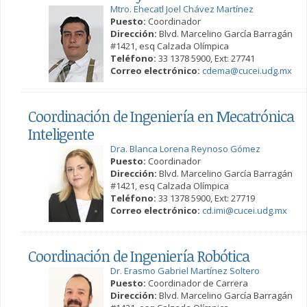
Mtro. Ehecatl Joel Chávez Martínez
Puesto:
Coordinador
Dirección:
Blvd. Marcelino García Barragán
#1421, esq Calzada Olímpica
Teléfono:
33 1378 5900, Ext: 27741
Correo electrónico:
cdema@cucei.udg.mx
Coordinación de Ingeniería en Mecatrónica
Inteligente
Dra. Blanca Lorena Reynoso Gómez
Puesto:
Coordinador
Dirección:
Blvd. Marcelino García Barragán
#1421, esq Calzada Olímpica
Teléfono:
33 1378 5900, Ext: 27719
Correo electrónico:
cd.imi@cucei.udg.mx
Coordinación de Ingeniería Robótica
Dr. Erasmo Gabriel Martínez Soltero
Puesto:
Coordinador de Carrera
Dirección:
Blvd. Marcelino García Barragán