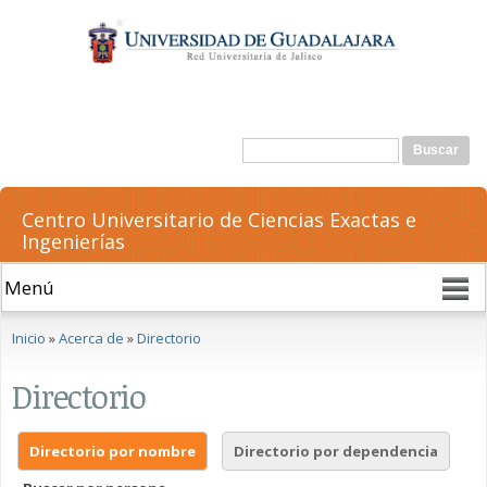
Pasar al
contenido
principal
Formulario de búsqueda
Buscar
Centro Universitario de Ciencias Exactas e
Ingenierías
Se encuentra usted aquí
Inicio
»
Acerca de
»
Directorio
Directorio
Directorio por nombre
Directorio por dependencia