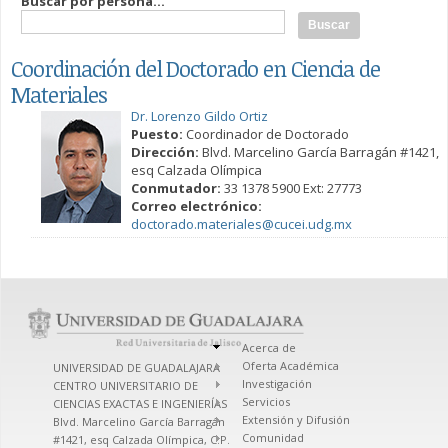
Buscar por persona...
Coordinación del Doctorado en Ciencia de
Materiales
Dr. Lorenzo Gildo Ortiz
Puesto:
Coordinador de Doctorado
Dirección:
Blvd. Marcelino García Barragán #1421,
esq Calzada Olímpica
Conmutador:
33 1378 5900 Ext: 27773
Correo electrónico:
doctorado.materiales@cucei.udg.mx
Acerca de
Oferta Académica
UNIVERSIDAD DE GUADALAJARA
Investigación
CENTRO UNIVERSITARIO DE
Servicios
CIENCIAS EXACTAS E INGENIERÍAS
Extensión y Difusión
Blvd. Marcelino García Barragán
Comunidad
#1421, esq Calzada Olímpica, C.P.