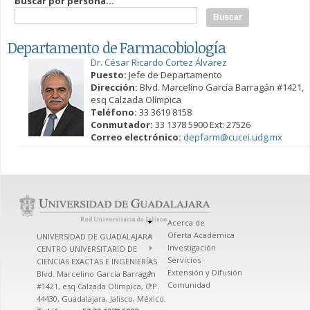
Buscar por persona...
Departamento de Farmacobiología
Dr. César Ricardo Cortez Álvarez
Puesto:
Jefe de Departamento
Dirección:
Blvd. Marcelino García Barragán #1421,
esq Calzada Olímpica
Teléfono:
33 3619 8158
Conmutador:
33 1378 5900 Ext: 27526
Correo electrónico:
depfarm@cucei.udg.mx
Acerca de
Oferta Académica
UNIVERSIDAD DE GUADALAJARA
Investigación
CENTRO UNIVERSITARIO DE
Servicios
CIENCIAS EXACTAS E INGENIERÍAS
Extensión y Difusión
Blvd. Marcelino García Barragán
Comunidad
#1421, esq Calzada Olímpica, C.P.
44430, Guadalajara, Jalisco, México.