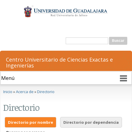
Pasar al
contenido
principal
Formulario de búsqueda
Buscar
Centro Universitario de Ciencias Exactas e
Ingenierías
Se encuentra usted aquí
Inicio
»
Acerca de
»
Directorio
Directorio
Directorio por nombre
Directorio por dependencia