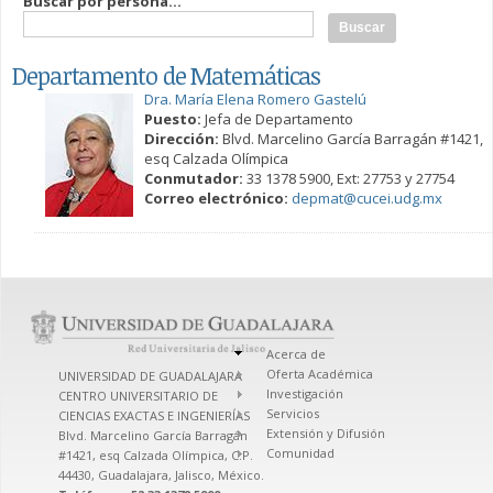
Buscar por persona...
Departamento de Matemáticas
Dra. María Elena Romero Gastelú
Puesto:
Jefa de Departamento
Dirección:
Blvd. Marcelino García Barragán #1421,
esq Calzada Olímpica
Conmutador:
33 1378 5900, Ext: 27753 y 27754
Correo electrónico:
depmat@cucei.udg.mx
Acerca de
Oferta Académica
UNIVERSIDAD DE GUADALAJARA
Investigación
CENTRO UNIVERSITARIO DE
Servicios
CIENCIAS EXACTAS E INGENIERÍAS
Extensión y Difusión
Blvd. Marcelino García Barragán
Comunidad
#1421, esq Calzada Olímpica, C.P.
44430, Guadalajara, Jalisco, México.