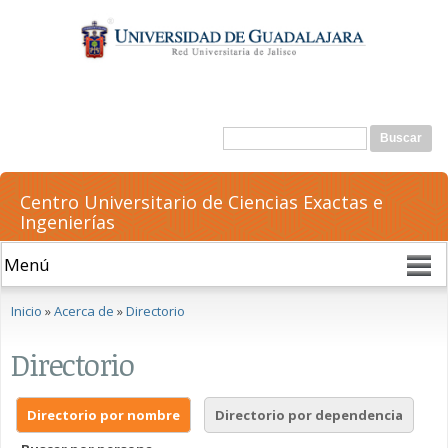
Pasar al
contenido
principal
Formulario de búsqueda
Buscar
Centro Universitario de Ciencias Exactas e
Ingenierías
Se encuentra usted aquí
Inicio
»
Acerca de
»
Directorio
Directorio
Directorio por nombre
Directorio por dependencia