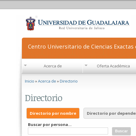
Centro Universitario de Ciencias Exactas 
Acerca de
Oferta Académica
Se encuentra usted aquí
Inicio
»
Acerca de
»
Directorio
Directorio
Directorio por nombre
Directorio por depende
Buscar por persona...