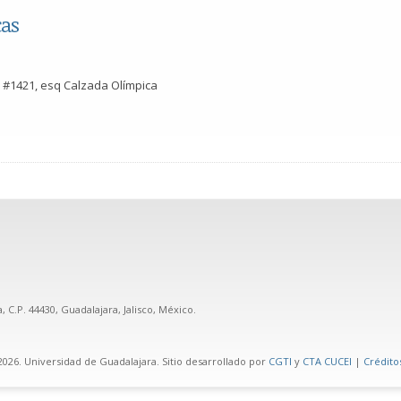
cas
 #1421, esq Calzada Olímpica
 C.P. 44430, Guadalajara, Jalisco, México.
026. Universidad de Guadalajara. Sitio desarrollado por
CGTI
y
CTA CUCEI
|
Créditos