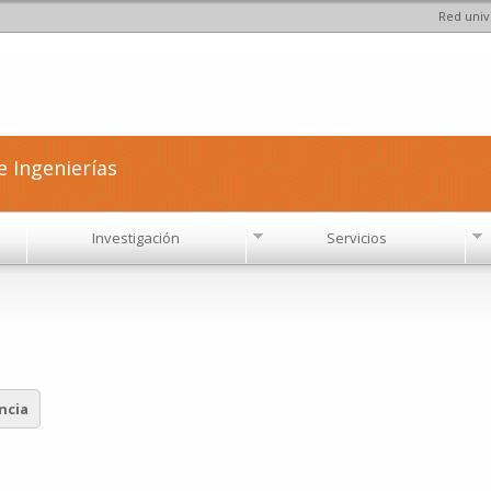
Red univ
Pasar al
contenido
principal
e Ingenierías
Investigación
Servicios
ncia