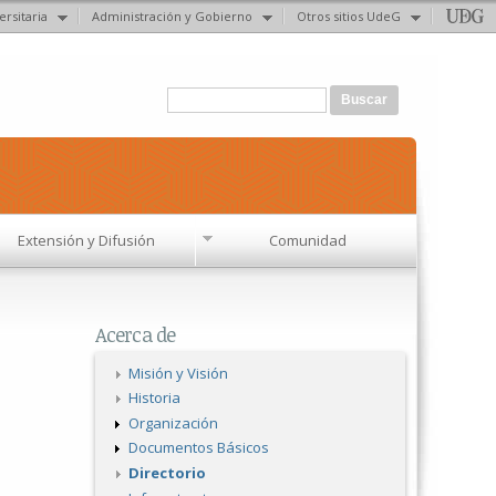
ersitaria
Administración y Gobierno
Otros sitios UdeG
Formulario de búsqueda
Buscar
Extensión y Difusión
Comunidad
Acerca de
Misión y Visión
Historia
Organización
Documentos Básicos
Directorio