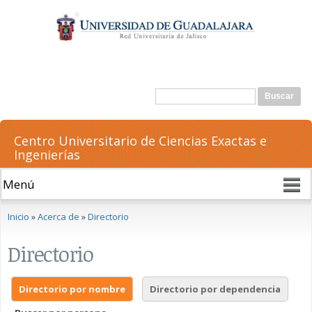
Pasar al
contenido
principal
Formulario de búsqueda
Buscar
Centro Universitario de Ciencias Exactas e
Ingenierías
Se encuentra usted aquí
Inicio
»
Acerca de
»
Directorio
Directorio
Directorio por nombre
Directorio por dependencia