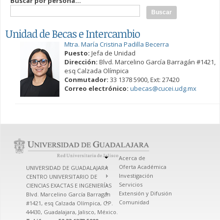
Buscar por persona...
Unidad de Becas e Intercambio
Mtra. María Cristina Padilla Becerra
Puesto:
Jefa de Unidad
Dirección:
Blvd. Marcelino García Barragán #1421,
esq Calzada Olímpica
Conmutador:
33 1378 5900, Ext: 27420
Correo electrónico:
ubecas@cucei.udg.mx
Acerca de
Oferta Académica
UNIVERSIDAD DE GUADALAJARA
Investigación
CENTRO UNIVERSITARIO DE
Servicios
CIENCIAS EXACTAS E INGENIERÍAS
Extensión y Difusión
Blvd. Marcelino García Barragán
Comunidad
#1421, esq Calzada Olímpica, C.P.
44430, Guadalajara, Jalisco, México.