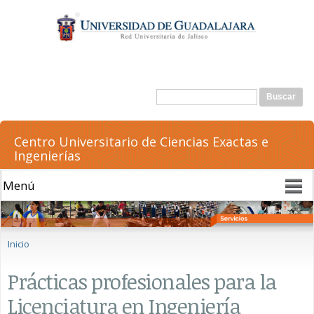
Pasar al
contenido
principal
Formulario de búsqueda
Buscar
Centro Universitario de Ciencias Exactas e
Ingenierías
Se encuentra usted aquí
Inicio
Prácticas profesionales para la
Licenciatura en Ingeniería