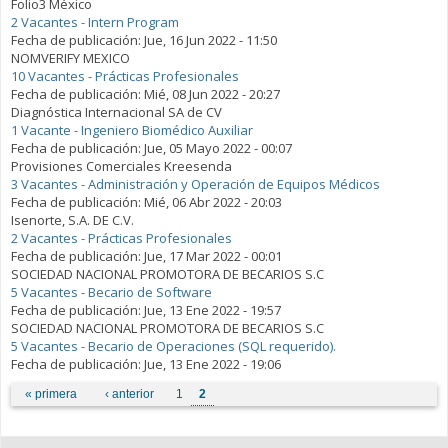
Folio3 México
2 Vacantes - Intern Program
Fecha de publicación:
Jue, 16 Jun 2022 - 11:50
NOMVERIFY MEXICO
10 Vacantes - Prácticas Profesionales
Fecha de publicación:
Mié, 08 Jun 2022 - 20:27
Diagnóstica Internacional SA de CV
1 Vacante - Ingeniero Biomédico Auxiliar
Fecha de publicación:
Jue, 05 Mayo 2022 - 00:07
Provisiones Comerciales Kreesenda
3 Vacantes - Administración y Operación de Equipos Médicos
Fecha de publicación:
Mié, 06 Abr 2022 - 20:03
Isenorte, S.A. DE C.V.
2 Vacantes - Prácticas Profesionales
Fecha de publicación:
Jue, 17 Mar 2022 - 00:01
SOCIEDAD NACIONAL PROMOTORA DE BECARIOS S.C
5 Vacantes - Becario de Software
Fecha de publicación:
Jue, 13 Ene 2022 - 19:57
SOCIEDAD NACIONAL PROMOTORA DE BECARIOS S.C
5 Vacantes - Becario de Operaciones (SQL requerido).
Fecha de publicación:
Jue, 13 Ene 2022 - 19:06
Páginas
« primera
‹ anterior
1
2