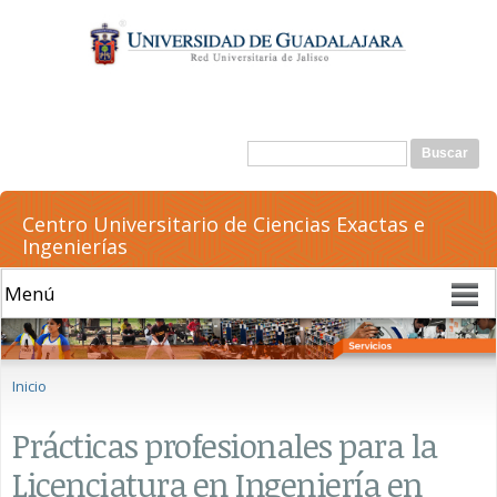
Pasar al
contenido
principal
Formulario de búsqueda
Buscar
Centro Universitario de Ciencias Exactas e
Ingenierías
Se encuentra usted aquí
Inicio
Prácticas profesionales para la
Licenciatura en Ingeniería en