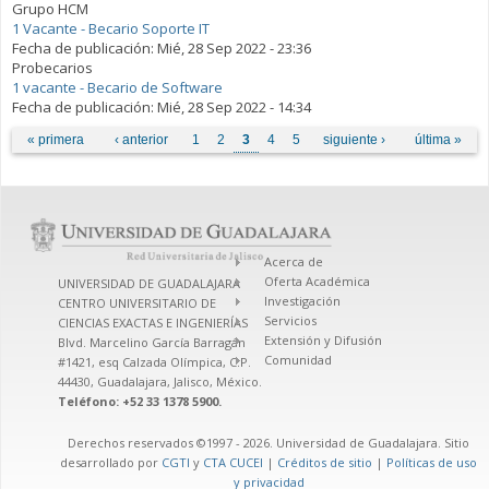
Grupo HCM
1 Vacante - Becario Soporte IT
Fecha de publicación:
Mié, 28 Sep 2022 - 23:36
Probecarios
1 vacante - Becario de Software
Fecha de publicación:
Mié, 28 Sep 2022 - 14:34
Páginas
« primera
‹ anterior
1
2
3
4
5
siguiente ›
última »
Acerca de
Oferta Académica
UNIVERSIDAD DE GUADALAJARA
Investigación
CENTRO UNIVERSITARIO DE
Servicios
CIENCIAS EXACTAS E INGENIERÍAS
Extensión y Difusión
Blvd. Marcelino García Barragán
Comunidad
#1421, esq Calzada Olímpica, C.P.
44430, Guadalajara, Jalisco, México.
Teléfono: +52 33 1378 5900.
Derechos reservados ©1997 - 2026. Universidad de Guadalajara. Sitio
desarrollado por
CGTI
y
CTA CUCEI
|
Créditos de sitio
|
Políticas de uso
y privacidad