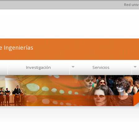
Red univ
Pasar al
contenido
principal
e Ingenierías
Investigación
Servicios