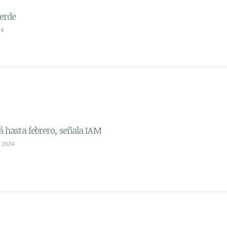
verde
24
rá hasta febrero, señala IAM
 2024