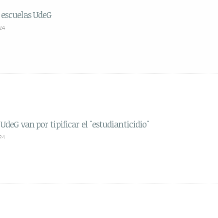
 escuelas UdeG
24
 UdeG van por tipificar el "estudianticidio"
24