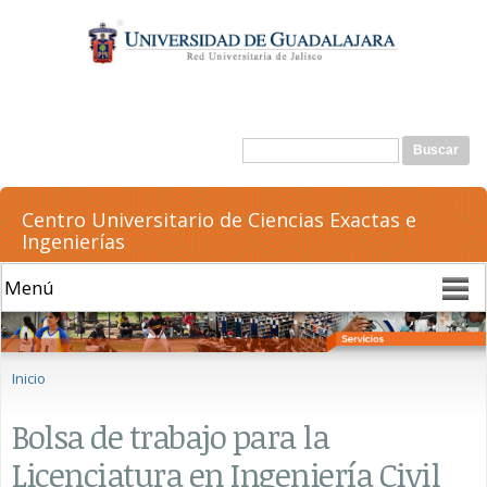
Pasar al
contenido
principal
Formulario de búsqueda
Buscar
Centro Universitario de Ciencias Exactas e
Ingenierías
Se encuentra usted aquí
Inicio
Bolsa de trabajo para la
Licenciatura en Ingeniería Civil