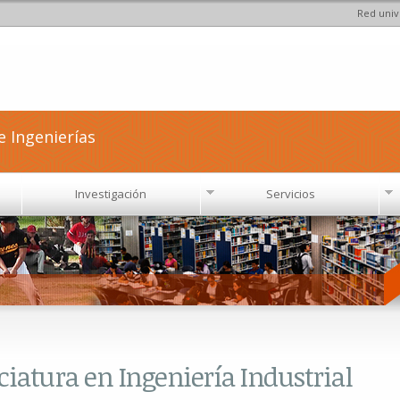
Red univ
Pasar al
contenido
principal
e Ingenierías
Investigación
Servicios
nciatura en Ingeniería Industrial