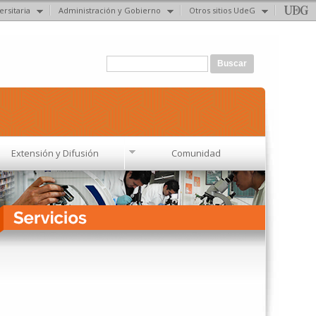
ersitaria
Administración y Gobierno
Otros sitios UdeG
Formulario de búsqueda
Buscar
Extensión y Difusión
Comunidad