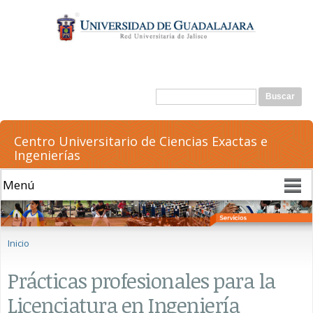
Pasar al
contenido
principal
Formulario de búsqueda
Buscar
Centro Universitario de Ciencias Exactas e
Ingenierías
Se encuentra usted aquí
Inicio
Prácticas profesionales para la
Licenciatura en Ingeniería