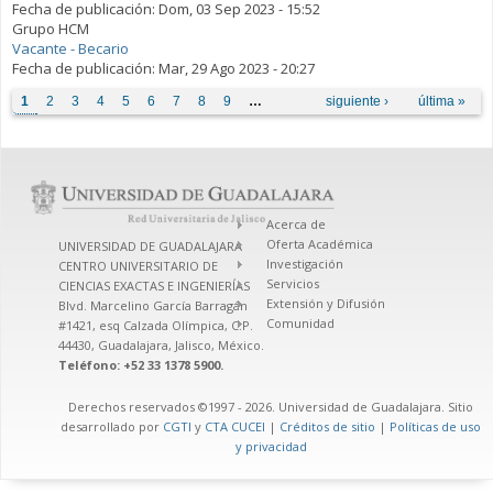
Fecha de publicación:
Dom, 03 Sep 2023 - 15:52
Grupo HCM
Vacante - Becario
Fecha de publicación:
Mar, 29 Ago 2023 - 20:27
Páginas
1
2
3
4
5
6
7
8
9
…
siguiente ›
última »
Acerca de
Oferta Académica
UNIVERSIDAD DE GUADALAJARA
Investigación
CENTRO UNIVERSITARIO DE
Servicios
CIENCIAS EXACTAS E INGENIERÍAS
Extensión y Difusión
Blvd. Marcelino García Barragán
Comunidad
#1421, esq Calzada Olímpica, C.P.
44430, Guadalajara, Jalisco, México.
Teléfono: +52 33 1378 5900.
Derechos reservados ©1997 - 2026. Universidad de Guadalajara. Sitio
desarrollado por
CGTI
y
CTA CUCEI
|
Créditos de sitio
|
Políticas de uso
y privacidad