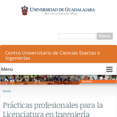
Pasar al
contenido
principal
Formulario de búsqueda
Buscar
Centro Universitario de Ciencias Exactas e
Ingenierías
Se encuentra usted aquí
Inicio
Prácticas profesionales para la
Licenciatura en Ingeniería