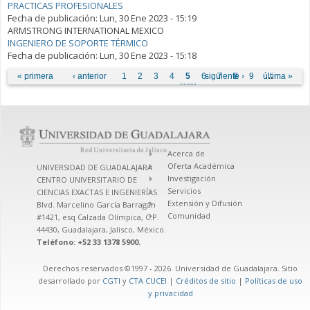
PRACTICAS PROFESIONALES
Fecha de publicación:
Lun, 30 Ene 2023 - 15:19
ARMSTRONG INTERNATIONAL MEXICO
INGENIERO DE SOPORTE TÉRMICO
Fecha de publicación:
Lun, 30 Ene 2023 - 15:18
Páginas
« primera
‹ anterior
1
2
3
4
5
6
siguiente ›
7
8
9
última »
…
Acerca de
Oferta Académica
UNIVERSIDAD DE GUADALAJARA
Investigación
CENTRO UNIVERSITARIO DE
Servicios
CIENCIAS EXACTAS E INGENIERÍAS
Extensión y Difusión
Blvd. Marcelino García Barragán
Comunidad
#1421, esq Calzada Olímpica, C.P.
44430, Guadalajara, Jalisco, México.
Teléfono: +52 33 1378 5900.
Derechos reservados ©1997 - 2026. Universidad de Guadalajara. Sitio
desarrollado por
CGTI
y
CTA CUCEI
|
Créditos de sitio
|
Políticas de uso
y privacidad