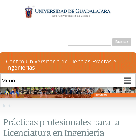
Pasar al
contenido
principal
Formulario de búsqueda
Buscar
Centro Universitario de Ciencias Exactas e
Ingenierías
Se encuentra usted aquí
Inicio
Prácticas profesionales para la
Licenciatura en Ingeniería