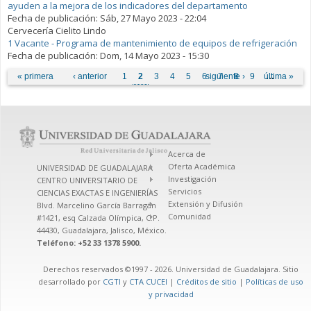
ayuden a la mejora de los indicadores del departamento
Fecha de publicación:
Sáb, 27 Mayo 2023 - 22:04
Cervecería Cielito Lindo
1 Vacante - Programa de mantenimiento de equipos de refrigeración
Fecha de publicación:
Dom, 14 Mayo 2023 - 15:30
Páginas
« primera
‹ anterior
1
2
3
4
5
6
siguiente ›
7
8
9
última »
…
Acerca de
Oferta Académica
UNIVERSIDAD DE GUADALAJARA
Investigación
CENTRO UNIVERSITARIO DE
Servicios
CIENCIAS EXACTAS E INGENIERÍAS
Extensión y Difusión
Blvd. Marcelino García Barragán
Comunidad
#1421, esq Calzada Olímpica, C.P.
44430, Guadalajara, Jalisco, México.
Teléfono: +52 33 1378 5900.
Derechos reservados ©1997 - 2026. Universidad de Guadalajara. Sitio
desarrollado por
CGTI
y
CTA CUCEI
|
Créditos de sitio
|
Políticas de uso
y privacidad