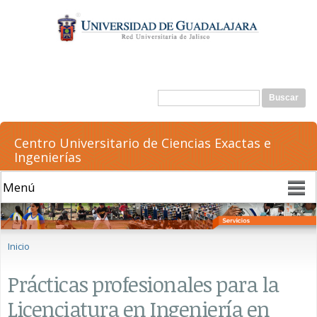
Pasar al
contenido
principal
Formulario de búsqueda
Buscar
Centro Universitario de Ciencias Exactas e
Ingenierías
Se encuentra usted aquí
Inicio
Prácticas profesionales para la
Licenciatura en Ingeniería en